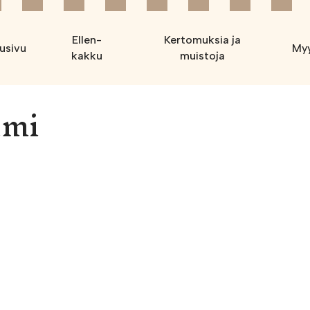
Ellen-
Kertomuksia ja
usivu
Myy
kakku
muistoja
lmi