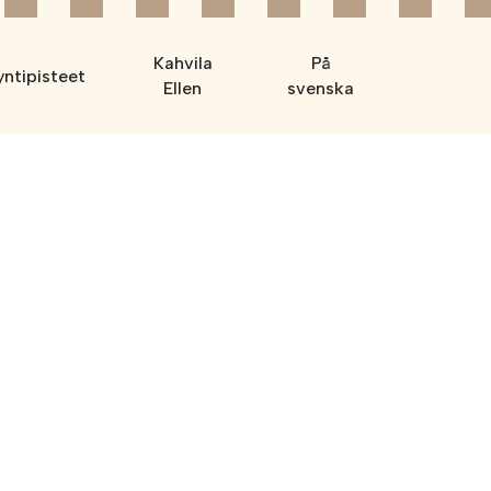
Kahvila
På
ntipisteet
Ellen
svenska