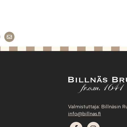
inkedIn
witteriin
Jaa WhatsAppiin
Share on Email
Valmistuttaja: Billnäsin R
info@billnas.fi
Facebook
Instagram