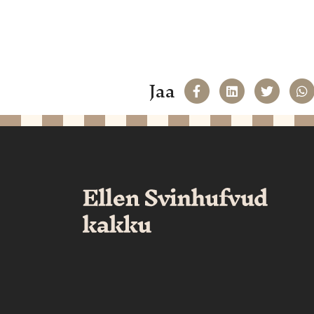
Jaa
Jaa Facekookiin
Share on L
Jaa T