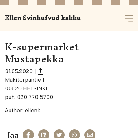
Ellen Svinhufvud kakku
K-supermarket
Mustapekka
31.05.2023
|
Mäkitorpantie 1
00620 HELSINKI
puh. 020 770 5700
Author: ellenk
Jaa
Jaa Facekookiin
Share on LinkedIn
Jaa Twitteriin
Jaa WhatsAppiin
Share on Email