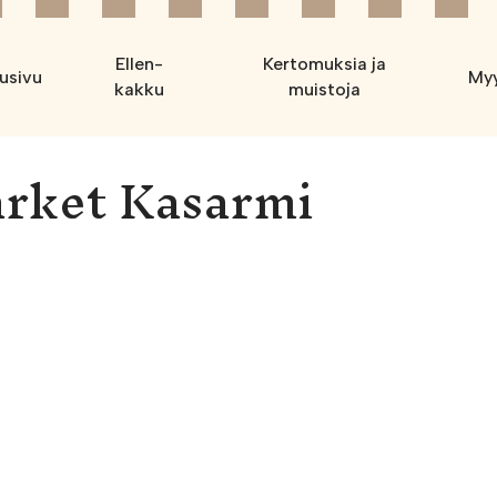
Ellen-
Kertomuksia ja
usivu
Myy
kakku
muistoja
rket Kasarmi