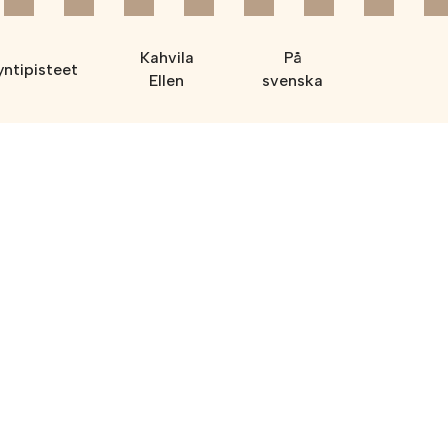
Kahvila
På
ntipisteet
Ellen
svenska