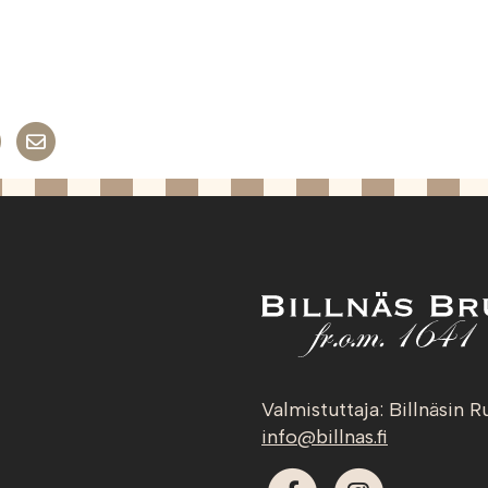
inkedIn
witteriin
Jaa WhatsAppiin
Share on Email
Valmistuttaja: Billnäsin R
info@billnas.fi
Facebook
Instagram