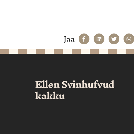
Jaa
Jaa Facekookiin
Share on L
Jaa T