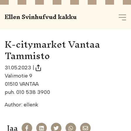
Ellen Svinhufvud kakku
K-citymarket Vantaa
Tammisto
31.05.2023
|
Valimotie 9
01510 VANTAA
puh. 010 538 3900
Author: ellenk
Jaa
Jaa Facekookiin
Share on LinkedIn
Jaa Twitteriin
Jaa WhatsAppiin
Share on Email