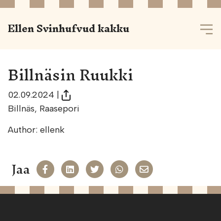
Ellen Svinhufvud kakku
Billnäsin Ruukki
02.09.2024
|
Billnäs, Raasepori
Author: ellenk
Jaa
Jaa Facekookiin
Share on LinkedIn
Jaa Twitteriin
Jaa WhatsAppiin
Share on Email